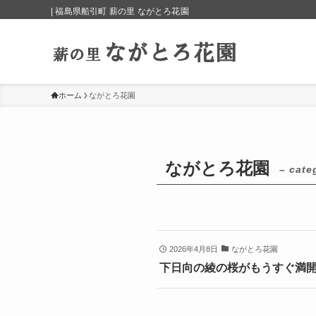
| 福島県船引町 薪の里 ながとろ花園
ホーム
ながとろ花園
ながとろ花園
– cate
2026年4月8日
ながとろ花園
下日向の綾の桜がもうすぐ満