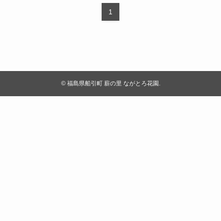
1
©
福島県船引町 薪の里 ながとろ花園.